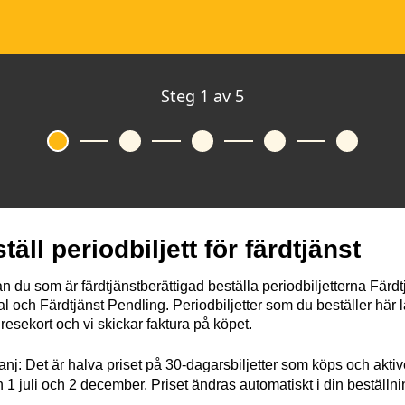
Steg
1
av
5
täll periodbiljett för färdtjänst
n du som är färdtjänstberättigad beställa periodbiljetterna Färdt
l och Färdtjänst Pendling. Periodbiljetter som du beställer här 
itt resekort och vi skickar faktura på köpet.
j: Det är halva priset på 30-dagarsbiljetter som köps och akti
 1 juli och 2 december. Priset ändras automatiskt i din beställni