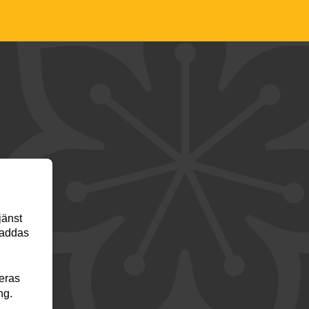
jänst
laddas
veras
ng.