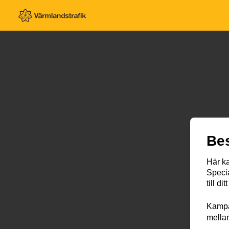
Beställ periodbiljett för färdtjänst
Bes
Här ka
Specia
till d
Kampan
mellan